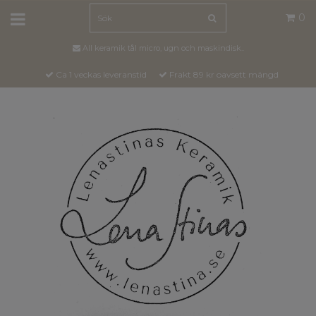
0
All keramik tål micro, ugn och maskindisk..
Ca 1 veckas leveranstid
Frakt 89 kr oavsett mängd