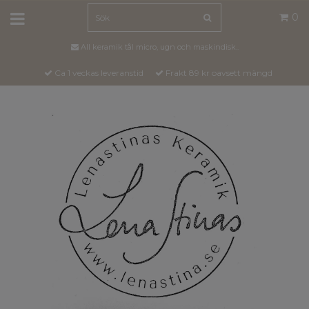
0
All keramik tål micro, ugn och maskindisk..
Ca 1 veckas leveranstid
Frakt 89 kr oavsett mängd