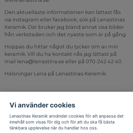
www.lenastina.se.
Den aktuellaste informationen kan lättast fås
via instagram eller facebook, sök på Lenastinas
Keramik. Där brukar jag bland annat visa bilder
från verkstaden och det nyaste som är på gång.
Hoppas du hittar något du tycker om av min
keramik. Vill du ha kontakt nås jag lättast på
mail
lena@lenastina.se
eller på 070-242 42 40.
Hälsningar Lena på Lenastinas Keramik
Vi använder cookies
Lenastinas Keramik använder cookies för att anpassa det
innehåll som visas för dig och för att du ska få bästa
tänkbara upplevelse när du handlar hos oss.