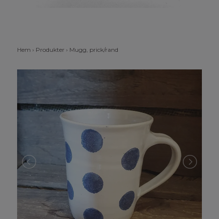
Hem
›
Produkter
›
Mugg, prick/rand