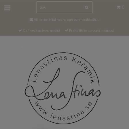
0
All keramik tål micro, ugn och maskindisk..
Ca 1 veckas leveranstid
Frakt 89 kr oavsett mängd