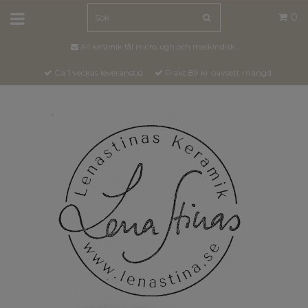
0
All keramik tål micro, ugn och maskindisk..
Ca 1 veckas leveranstid
Frakt 89 kr oavsett mängd