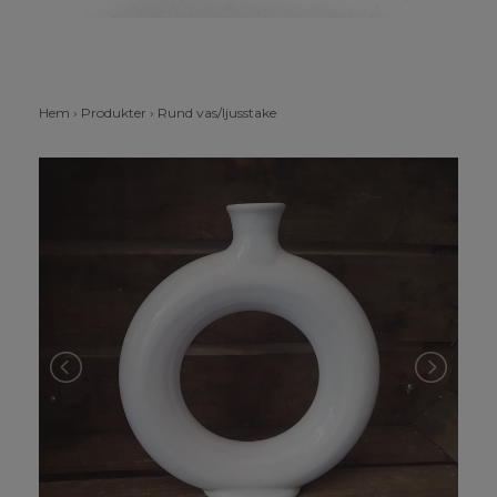
Hem
›
Produkter
›
Rund vas/ljusstake