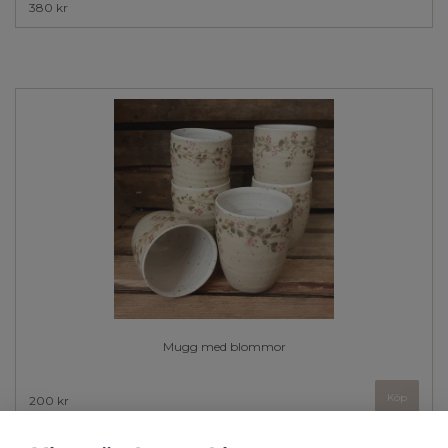
380 kr
Mugg med blommor
200 kr