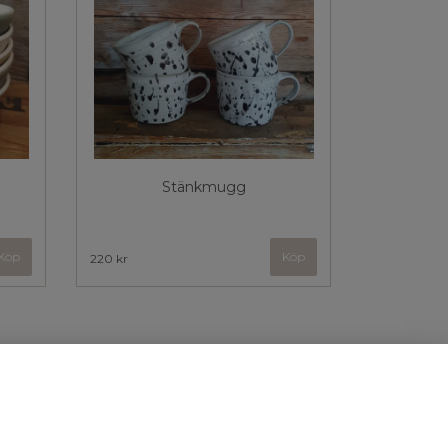
Stänkmugg
Köp
220 kr