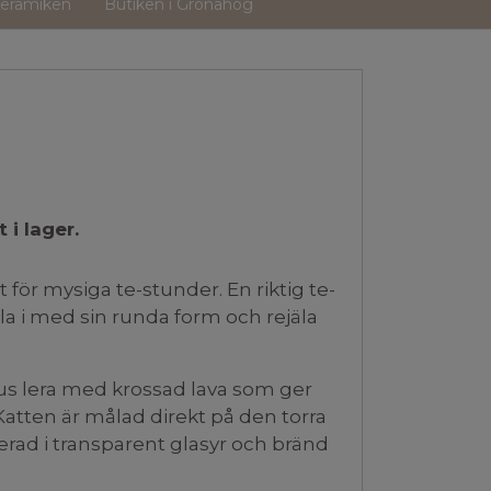
eramiken
Butiken i Grönahög
 i lager.
för mysiga te-stunder. En riktig te-
ålla i med sin runda form och rejäla
jus lera med krossad lava som ger
 Katten är målad direkt på den torra
erad i transparent glasyr och bränd