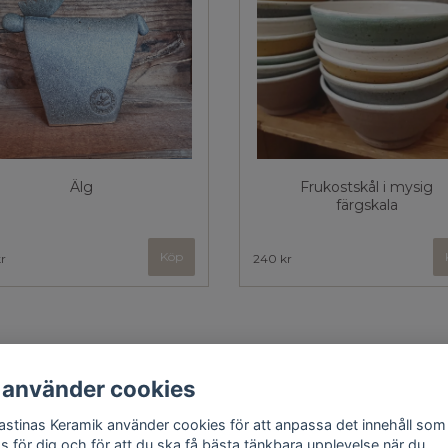
Älg
Frukostskål i mysig
färgskala
Köp
r
240 kr
 använder cookies
astinas Keramik använder cookies för att anpassa det innehåll som
Kontakt
Köpvillkor
as för dig och för att du ska få bästa tänkbara upplevelse när du