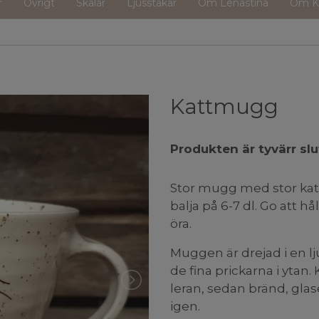
r
Övrigt
Skålar
Ljusstakar
Om Lenastina
Om K
Kattmugg
Produkten är tyvärr slut
Stor mugg med stor katt 
balja på 6-7 dl. Go att h
öra.
Muggen är drejad i en l
de fina prickarna i ytan.
leran, sedan bränd, glas
igen.