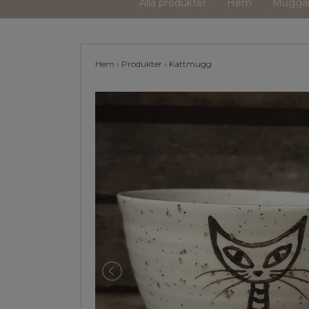
Alla produkter
Hem
Mugga
Hem
›
Produkter
›
Kattmugg