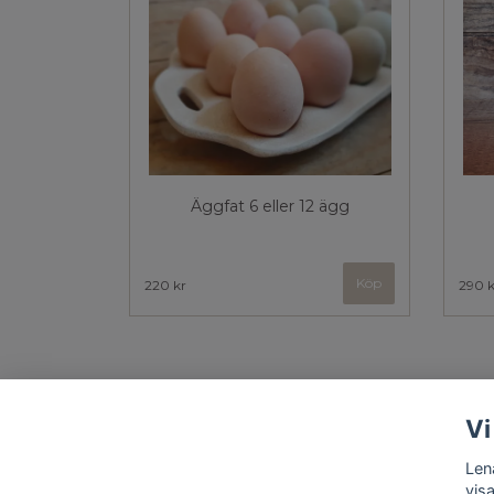
Äggfat 6 eller 12 ägg
Köp
220 kr
290 k
Vi
Len
vis