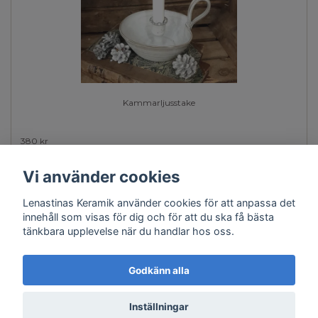
Kammarljusstake
380 kr
Vi använder cookies
Lenastinas Keramik använder cookies för att anpassa det
innehåll som visas för dig och för att du ska få bästa
tänkbara upplevelse när du handlar hos oss.
Kontakt
Köpvillkor
Godkänn alla
Inställningar
© Copyright 2026 Lenastinas Keramik