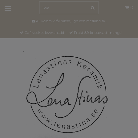
0
All keramik tål micro, ugn och maskindisk..
Ca 1 veckas leveranstid
Frakt 89 kr oavsett mängd